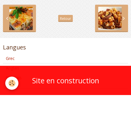
Retour
Langues
Grec
Anglais
Français
Site en construction
Greca Taverna
Présentation
Menu
Coordonnées