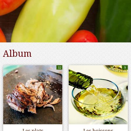
Album
32
9
Les plats
Les boissons