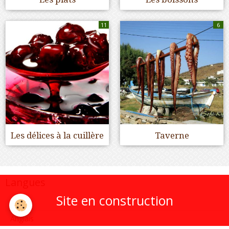
11
6
Les délices à la cuillère
Taverne
Langues
Site en construction
Grec
Anglais