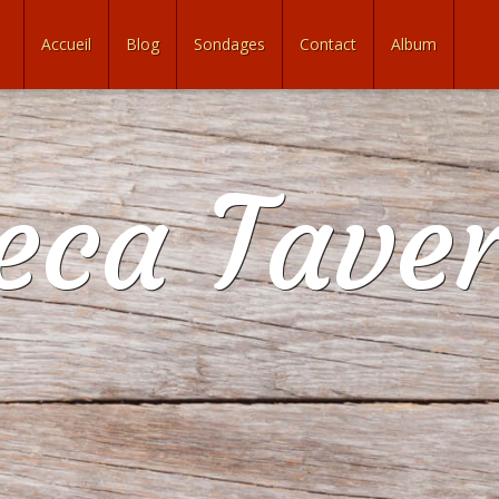
Accueil
Blog
Sondages
Contact
Album
eca Tave