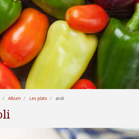
Album
Les plats
aïoli
oli