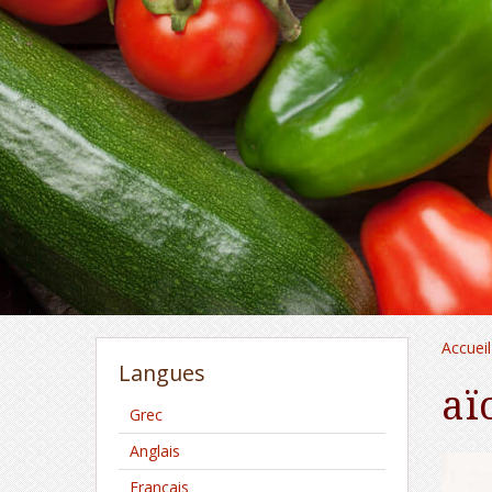
Accueil
Langues
aï
Grec
Anglais
Français