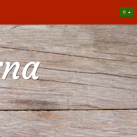
fr
rna