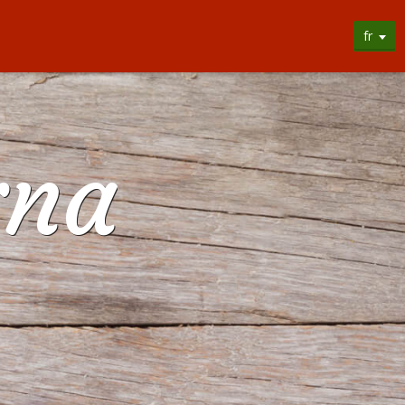
fr
rna