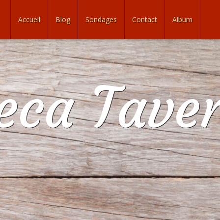
Accueil
Blog
Sondages
Contact
Album
eca Tave