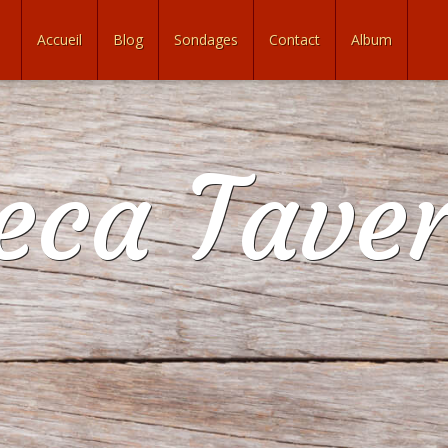
Accueil
Blog
Sondages
Contact
Album
eca Tave