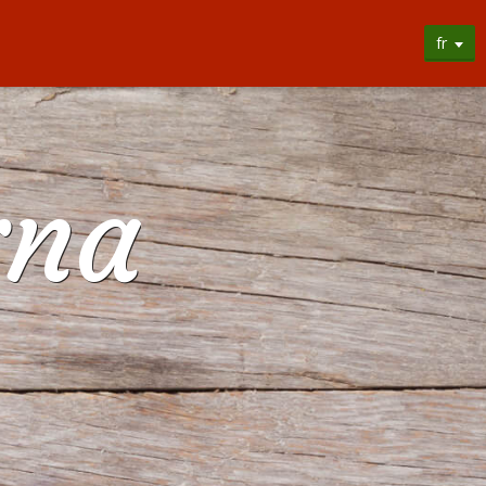
fr
rna